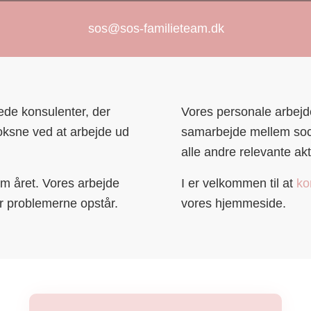
sos@sos-familieteam.dk
ede konsulenter, der
Vores personale arbejde
voksne ved at arbejde ud
samarbejde mellem soci
alle andre relevante akt
m året. Vores arbejde
I er velkommen til at
ko
år problemerne opstår.
vores hjemmeside.