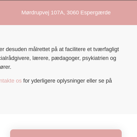
Mørdrupvej 107A, 3060 Espergærde
r desuden målrettet på at facilitere et tværfagligt
alrådgivere, lærere, pædagoger, psykiatrien og
ører.
ntakte os
for yderligere oplysninger eller se på